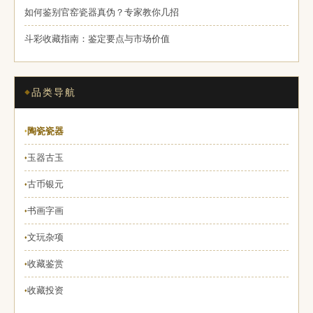
如何鉴别官窑瓷器真伪？专家教你几招
斗彩收藏指南：鉴定要点与市场价值
品类导航
陶瓷瓷器
♦
玉器古玉
♦
古币银元
♦
书画字画
♦
文玩杂项
♦
收藏鉴赏
♦
收藏投资
♦