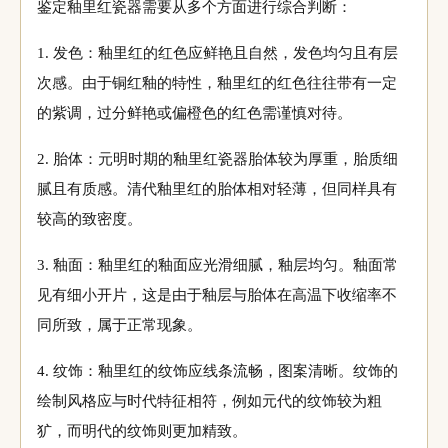
鉴定釉里红瓷器需要从多个方面进行综合判断：
1. 发色：釉里红的红色应鲜艳且自然，发色均匀且有层
次感。由于铜红釉的特性，釉里红的红色往往带有一定
的紫调，过分鲜艳或偏橙色的红色需谨慎对待。
2. 胎体：元明时期的釉里红瓷器胎体较为厚重，胎质细
腻且有质感。清代釉里红的胎体相对轻薄，但同样具有
较高的致密度。
3. 釉面：釉里红的釉面应光滑细腻，釉层均匀。釉面常
见有细小开片，这是由于釉层与胎体在高温下收缩率不
同所致，属于正常现象。
4. 纹饰：釉里红的纹饰应线条流畅，图案清晰。纹饰的
绘制风格应与时代特征相符，例如元代的纹饰较为粗
犷，而明代的纹饰则更加精致。