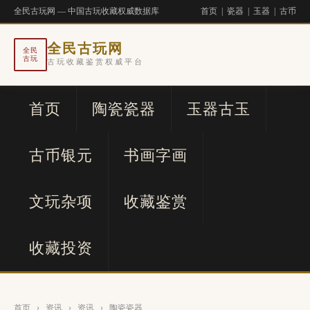
全民古玩网 — 中国古玩收藏权威数据库
首页
|
瓷器
|
玉器
|
古币
全民古玩网
全民
古玩
古玩收藏鉴赏权威平台
首页
陶瓷瓷器
玉器古玉
古币银元
书画字画
文玩杂项
收藏鉴赏
收藏投资
首页
›
资讯
›
资讯
›
陶瓷瓷器