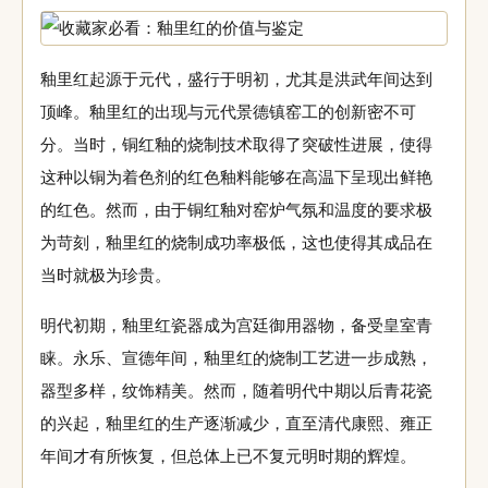
釉里红起源于元代，盛行于明初，尤其是洪武年间达到
顶峰。釉里红的出现与元代景德镇窑工的创新密不可
分。当时，铜红釉的烧制技术取得了突破性进展，使得
这种以铜为着色剂的红色釉料能够在高温下呈现出鲜艳
的红色。然而，由于铜红釉对窑炉气氛和温度的要求极
为苛刻，釉里红的烧制成功率极低，这也使得其成品在
当时就极为珍贵。
明代初期，釉里红瓷器成为宫廷御用器物，备受皇室青
睐。永乐、宣德年间，釉里红的烧制工艺进一步成熟，
器型多样，纹饰精美。然而，随着明代中期以后青花瓷
的兴起，釉里红的生产逐渐减少，直至清代康熙、雍正
年间才有所恢复，但总体上已不复元明时期的辉煌。