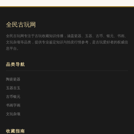
全民古玩网
全民古玩网专注于古玩收藏知识传播，涵盖瓷器、玉器、古币、银元、书画、
文玩杂项等品类，提供专业鉴定知识与拍卖行情参考，是古玩爱好者的权威信
息平台。
品类导航
陶瓷瓷器
玉器古玉
古币银元
书画字画
文玩杂项
收藏指南