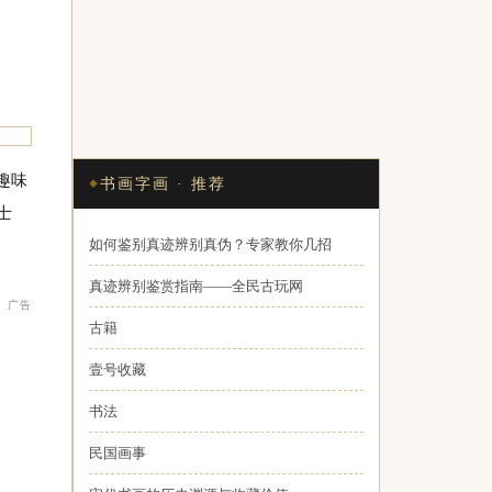
趣味
书画字画 · 推荐
士
如何鉴别真迹辨别真伪？专家教你几招
真迹辨别鉴赏指南——全民古玩网
广告
古籍
壹号收藏
书法
民国画事