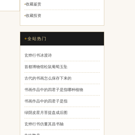
收藏鉴赏
♦
收藏投资
♦
全站热门
玄烨行书冰渡诗
首都博物馆松鼠葡萄玉坠
古代的书画怎么保存下来的
书画作品中的四君子是指哪种植物
书画作品中的四君子是指
绿阴皮星月菩提盘成后图
玄烨行书仿董其昌书轴