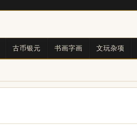
古币银元
书画字画
文玩杂项