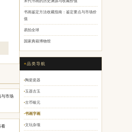
宋代书画的历史渊源与收藏价值
书画鉴定方法收藏指南：鉴定要点与市场价
值
易拍全球
国家典籍博物馆
品类导航
陶瓷瓷器
♦
玉器古玉
♦
值与市场
古币银元
♦
书画字画
♦
文玩杂项
♦
必看