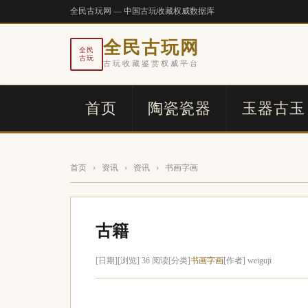
全民古玩网 — 中国古玩收藏权威数据库
全民古玩网
全民
古玩
古玩收藏鉴赏权威平台
首页
陶瓷瓷器
玉器古玉
首页
›
资讯
›
资讯
›
书画字画
古籍
[日期]
[浏览] 36 阅读
[分类]
书画字画
[作者] weiguji