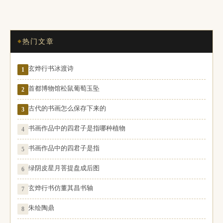
热门文章
玄烨行书冰渡诗
1
首都博物馆松鼠葡萄玉坠
2
古代的书画怎么保存下来的
3
书画作品中的四君子是指哪种植物
4
书画作品中的四君子是指
5
绿阴皮星月菩提盘成后图
6
玄烨行书仿董其昌书轴
7
朱绘陶鼎
8