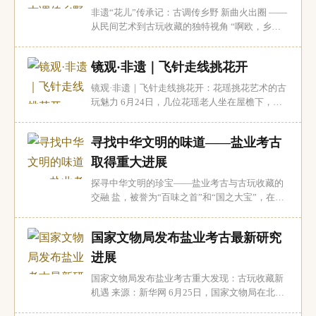
乐瑰宝的精彩呈现，带领观众穿越时空，感受...
非遗“花儿”传承记：古调传乡野 新曲火出圈 ——
从民间艺术到古玩收藏的独特视角 “啊欧，乡亲
们，出了大门入山林……”近日，在甘肃省定西市
岷县，刚走下“花儿会”舞台的“洮岷花儿”代表性
镜观·非遗｜飞针走线挑花开
传承人包小菊走到一处树荫下，为意犹未尽的歌
迷即兴清唱。婉转动听的歌声瞬间吸引了过往群
镜观·非遗｜飞针走线挑花开：花瑶挑花艺术的古
众驻足围观，一位老奶奶甚至拿出手机...
玩魅力 6月24日，几位花瑶老人坐在屋檐下，一
边闲聊，一边熟练地挑花。她们手中的针线仿佛
在时光中穿梭，将古老的文化记忆一针一线地缝
寻找中华文明的味道——盐业考古
进布料中。花瑶挑花，这一源自湖南隆回县的传
统手工艺，以其独特的艺术魅力和深厚的文化底
取得重大进展
蕴，成为古玩收藏界的一颗璀璨明珠。 花瑶挑
探寻中华文明的珍宝——盐业考古与古玩收藏的
花...
交融 盐，被誉为“百味之首”和“国之大宝”，在人
类文明的发展历程中扮演着不可或缺的角色。它
不仅是日常生活中的调味品，更是古代社会重要
国家文物局发布盐业考古最新研究
的战略资源。6月25日，国家文物局在北京召开
的“考古中国”重大项目重要进展工作会上，盐业
进展
考古的最新成果成为焦点，揭示了从新石器时...
国家文物局发布盐业考古重大发现：古玩收藏新
机遇 来源：新华网 6月25日，国家文物局在北京
召开“考古中国”重大项目重要进展工作会，聚焦