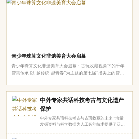
保护单位的重大险情将全面排除，全省文物资源的保存状况
将得到显著改善，文物系统性保护制度体...
青少年珠算文化非遗美育大会启幕
青少年珠算文化非遗美育大会启幕：古玩收藏视角下的千年
智慧传承 以“越传统·越青春”为主题的第七届“指尖上的智慧”
青少年珠算文化非遗美育大会日前在北京国家速滑馆拉开帷
幕。此次大会不仅是一场青少年珠算技艺的竞技盛会，更是
一场古玩收藏界瞩目的文化盛宴。作为中华民族千年智慧的
中外专家共话科技考古与文化遗产
结晶，珠算文化在古玩收藏领域一...
保护
中外专家共话科技考古与古玩收藏的未来 “海量
发掘资料与科学数据为人工智能技术提供了沃
土，未来科技考古的重大突破，需要人工智能发
挥关键作用。”7月31日至8月1日，在北京举行的