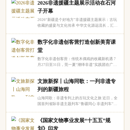
2026非遗援疆主题展示活动在石河
科技考古与文化遗产保护国际学术研讨会上，中
国科学院大学人文学院教授王昌燧的发言引发了
子开幕
与会专家的广泛共鸣。此次研讨会由中国社会科
2026“新疆是个好地方”非遗援疆主题展示：古玩
学院...
收藏的盛宴与文化传承 中华文化源远流长，汇聚
成一条璀璨的河流，流淌过历史的长河，滋润着
广袤的山河大地。7月30日，2026“新疆是个好地
数字化非遗创客营打造创新美育课
方”非遗援疆主题展示活动在新疆生产建设兵团石
河子市拉开帷幕。此次活动以“文化润疆 非遗添
堂
彩”为主题，汇聚了全国31个省区市和新疆...
数字化非遗创客营：传统木偶戏的收藏新机遇 7
月27日至31日，莞一夏“潮绎非遗”实践团在广东
东莞大朗巷头社区党群服务中心举办了一场别开
生面的数字化非遗创客营。此次活动以广东省省
文旅新探丨山海同歌：一列非遗专
级非遗代表性项目——木偶戏（大朗杖头木偶
戏）为核心，通过“传统非遗筑基、数字科创赋
列的新疆旅程
能”的理念，将传统木偶技艺与前沿的AI、3D打
山海同歌：非遗专列上的古玩文化之旅 近日，全
印技...
国首列省际非遗主题列车“鲁疆同心 非遗列车”圆
满完成了其新疆之旅的最后一站——库尔勒。这
趟列车不仅是一次文化之旅，更是一场流动的古
《国家文物事业发展“十五五”规
玩收藏盛宴，展示了山东与新疆两地丰富的非物
质文化遗产。 非遗专列：流动的文化宝库 7月14
划》印发