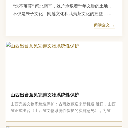
“永不落幕” 闽北南平，这片承载着千年文脉的土地，
不仅是朱子文化、闽越文化和武夷茶文化的摇篮，更
是古玩收藏者心中的宝地。作为福建省乃至全国文化
阅读全文 →
遗产资源最为丰富的地区之一，南平拥有3920处不可
移动文物点和632处各级文物保护单位，这些珍贵的文
化遗产犹如一颗颗璀...
山西出台意见完善文物系统性保护
山西完善文物系统性保护：古玩收藏迎来新机遇 近日，山西
省正式出台《山西省文物系统性保护的实施意见》，为省内
文物保护工作制定了明确的时间表和路线图。根据该意见，
到2030年，山西省内所有全国重点文物保护单位和省级文物