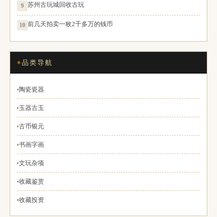
苏州古玩城回收古玩
9
前几天拍卖一枚2千多万的钱币
10
品类导航
陶瓷瓷器
♦
玉器古玉
♦
古币银元
♦
书画字画
♦
文玩杂项
♦
收藏鉴赏
♦
收藏投资
♦