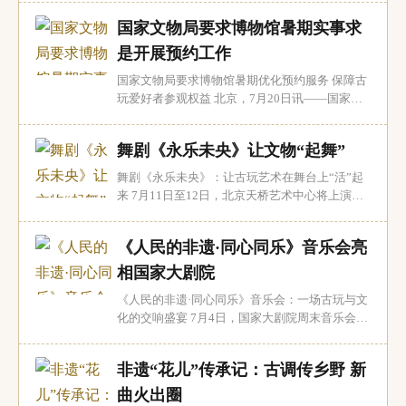
爱好者和游客开启了一场别开生面的夜游模式。
国家文物局要求博物馆暑期实事求
在这里，历史的厚重与现代科技完美融合，从汉
代文物特展到唐风XR探秘，一场可听、可玩、可
是开展预约工作
感的沉浸式文化盛宴徐徐展开。 汉代文物：军...
国家文物局要求博物馆暑期优化预约服务 保障古
玩爱好者参观权益 北京，7月20日讯——国家文
物局办公室近日发布通知，就2026年暑期博物馆
开放服务工作提出具体要求，旨在为广大古玩收
舞剧《永乐未央》让文物“起舞”
藏爱好者和普通观众提供更优质、更便捷的参观
体验。随着暑期旅游高峰的到来，博物馆作为展
舞剧《永乐未央》：让古玩艺术在舞台上“活”起
示珍贵文物和古玩艺术品的重要场所，其接待能
来 7月11日至12日，北京天桥艺术中心将上演一
力...
场别开生面的舞剧——《永乐未央》。这部作品
以山西永乐宫的迁建为叙事主线，通过“筑广厦”
《人民的非遗·同心同乐》音乐会亮
“绘至境”“炼釉心”“承光阴”四个篇章，将古玩艺
术与舞蹈完美融合，让沉睡的文物在舞台上“起
相国家大剧院
舞”。 永乐宫：古玩艺术的瑰宝 永乐...
《人民的非遗·同心同乐》音乐会：一场古玩与文
化的交响盛宴 7月4日，国家大剧院周末音乐会迎
来了一场别开生面的演出——《人民的非遗·同心
同乐》。这场由中央民族歌舞团精心打造的视听
非遗“花儿”传承记：古调传乡野 新
盛宴，不仅是一场音乐的盛会，更是一场古玩与
文化交融的盛宴。众多国家级非物质文化遗产音
曲火出圈