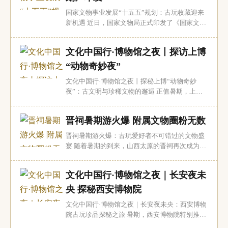
日，这趟满载着山东非遗瑰宝的列车从山东出...
国家文物事业发展“十五五”规划：古玩收藏迎来
新机遇 近日，国家文物局正式印发了《国家文物
事业发展“十五五”规划》，为未来五年乃至更长
时间内的文物保护与利用指明了方向。对于广大
文化中国行·博物馆之夜丨探访上博
古玩收藏爱好者而言，这一规划的出台无疑是一
个令人振奋的消息，它不仅为文物保护提供了坚
“动物奇妙夜”
实的政策支持，也为古玩收藏市场注入了新的...
文化中国行·博物馆之夜丨探秘上博“动物奇妙
夜”：古文明与珍稀文物的邂逅 正值暑期，上海
博物馆的“世界树之巅：美洲古代文明大展”推出
了一场别开生面的周末限定夜游活动——“动物之
晋祠暑期游火爆 附属文物圈粉无数
夜”。这场活动不仅让观众有机会在夜晚近距离观
赏近3000件来自美洲古代文明的珍贵文物，还通
晋祠暑期游火爆：古玩爱好者不可错过的文物盛
过与上海动物园的创新联动，打造了专属的...
宴 随着暑期的到来，山西太原的晋祠再次成为游
客的热门目的地。作为中国古代建筑艺术的瑰
宝，晋祠不仅以其宏伟的建筑吸引着无数游客，
文化中国行·博物馆之夜｜长安夜未
其附属文物更是让古玩收藏爱好者们为之倾倒。
晋祠：古建筑与文物的完美结合 晋祠始建于北魏
央 探秘西安博物院
时期，历经多个朝代的扩建和修缮，形成了如今
文化中国行·博物馆之夜｜长安夜未央：西安博物
集...
院古玩珍品探秘之旅 暑期，西安博物院特别推出
延时开放活动，每晚开放至晚上7点，为广大古玩