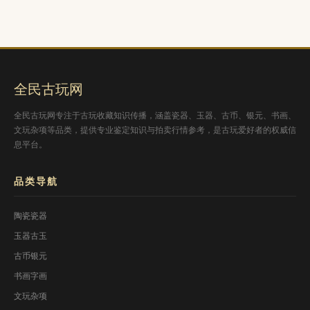
全民古玩网
全民古玩网专注于古玩收藏知识传播，涵盖瓷器、玉器、古币、银元、书画、
文玩杂项等品类，提供专业鉴定知识与拍卖行情参考，是古玩爱好者的权威信
息平台。
品类导航
陶瓷瓷器
玉器古玉
古币银元
书画字画
文玩杂项