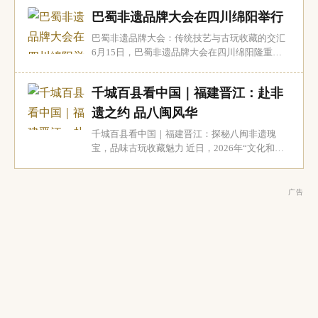
盐业考古的最新研究成果，发布了浙江舟山群
巴蜀非遗品牌大会在四川绵阳举行
岛、江苏东部沿海、重庆彭水中堡以及山东渤海
南岸的四大盐业考古新发现。这些发现不仅丰富
巴蜀非遗品牌大会：传统技艺与古玩收藏的交汇
了中国古代盐业生产的历史画卷，也为古玩收藏
6月15日，巴蜀非遗品牌大会在四川绵阳隆重举
界...
行。此次大会吸引了四川省内外120多家非遗品
牌企业、工坊以及产业链相关机构参与，聚焦于
千城百县看中国｜福建晋江：赴非
非遗品牌的建设与活态传承，为传统技艺与现代
市场之间的合作搭建了重要平台。对于古玩收藏
遗之约 品八闽风华
界而言，这不仅是一场文化盛宴，更是一次深入
千城百县看中国｜福建晋江：探秘八闽非遗瑰
了解...
宝，品味古玩收藏魅力 近日，2026年“文化和自
然遗产日”福建非遗主会场活动在晋江五店市传统
街区隆重举行。此次活动以“非遗，让生活更美
好”为主题，汇聚了福建各地的非物质文化遗产资
广告
源，为古玩收藏爱好者们呈现了一场文化盛宴。
非遗传承与古玩收藏的交融 活动现场亮点频现...