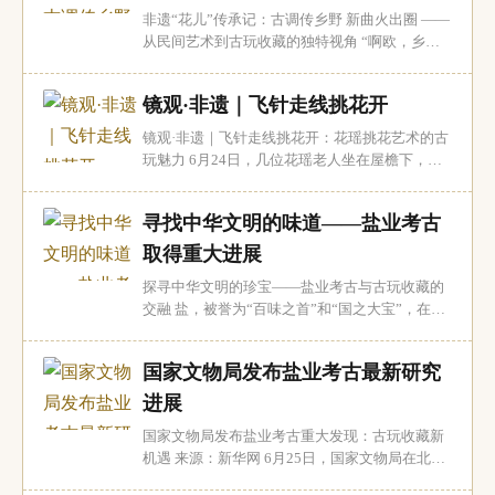
乐瑰宝的精彩呈现，带领观众穿越时空，感受...
非遗“花儿”传承记：古调传乡野 新曲火出圈 ——
从民间艺术到古玩收藏的独特视角 “啊欧，乡亲
们，出了大门入山林……”近日，在甘肃省定西市
岷县，刚走下“花儿会”舞台的“洮岷花儿”代表性
镜观·非遗｜飞针走线挑花开
传承人包小菊走到一处树荫下，为意犹未尽的歌
迷即兴清唱。婉转动听的歌声瞬间吸引了过往群
镜观·非遗｜飞针走线挑花开：花瑶挑花艺术的古
众驻足围观，一位老奶奶甚至拿出手机...
玩魅力 6月24日，几位花瑶老人坐在屋檐下，一
边闲聊，一边熟练地挑花。她们手中的针线仿佛
在时光中穿梭，将古老的文化记忆一针一线地缝
寻找中华文明的味道——盐业考古
进布料中。花瑶挑花，这一源自湖南隆回县的传
统手工艺，以其独特的艺术魅力和深厚的文化底
取得重大进展
蕴，成为古玩收藏界的一颗璀璨明珠。 花瑶挑
探寻中华文明的珍宝——盐业考古与古玩收藏的
花...
交融 盐，被誉为“百味之首”和“国之大宝”，在人
类文明的发展历程中扮演着不可或缺的角色。它
不仅是日常生活中的调味品，更是古代社会重要
国家文物局发布盐业考古最新研究
的战略资源。6月25日，国家文物局在北京召开
的“考古中国”重大项目重要进展工作会上，盐业
进展
考古的最新成果成为焦点，揭示了从新石器时...
国家文物局发布盐业考古重大发现：古玩收藏新
机遇 来源：新华网 6月25日，国家文物局在北京
召开“考古中国”重大项目重要进展工作会，聚焦