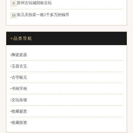
苏州古玩城回收古玩
9
前几天拍卖一枚2千多万的钱币
10
品类导航
陶瓷瓷器
♦
玉器古玉
♦
古币银元
♦
书画字画
♦
文玩杂项
♦
收藏鉴赏
♦
收藏投资
♦