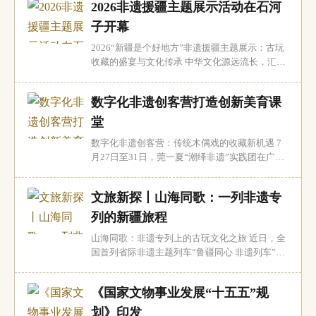
2026非遗援疆主题展示活动在石河
科技考古与文化遗产保护国际学术研讨会上，中
国科学院大学人文学院教授王昌燧的发言引发了
子开幕
与会专家的广泛共鸣。此次研讨会由中国社会科
2026“新疆是个好地方”非遗援疆主题展示：古玩
学院...
收藏的盛宴与文化传承 中华文化源远流长，汇聚
成一条璀璨的河流，流淌过历史的长河，滋润着
广袤的山河大地。7月30日，2026“新疆是个好地
数字化非遗创客营打造创新美育课
方”非遗援疆主题展示活动在新疆生产建设兵团石
河子市拉开帷幕。此次活动以“文化润疆 非遗添
堂
彩”为主题，汇聚了全国31个省区市和新疆...
数字化非遗创客营：传统木偶戏的收藏新机遇 7
月27日至31日，莞一夏“潮绎非遗”实践团在广东
东莞大朗巷头社区党群服务中心举办了一场别开
生面的数字化非遗创客营。此次活动以广东省省
文旅新探丨山海同歌：一列非遗专
级非遗代表性项目——木偶戏（大朗杖头木偶
戏）为核心，通过“传统非遗筑基、数字科创赋
列的新疆旅程
能”的理念，将传统木偶技艺与前沿的AI、3D打
山海同歌：非遗专列上的古玩文化之旅 近日，全
印技...
国首列省际非遗主题列车“鲁疆同心 非遗列车”圆
满完成了其新疆之旅的最后一站——库尔勒。这
趟列车不仅是一次文化之旅，更是一场流动的古
《国家文物事业发展“十五五”规
玩收藏盛宴，展示了山东与新疆两地丰富的非物
质文化遗产。 非遗专列：流动的文化宝库 7月14
划》印发