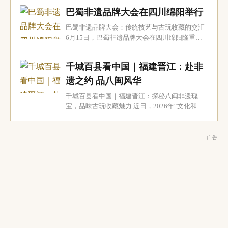
盐业考古的最新研究成果，发布了浙江舟山群
巴蜀非遗品牌大会在四川绵阳举行
岛、江苏东部沿海、重庆彭水中堡以及山东渤海
南岸的四大盐业考古新发现。这些发现不仅丰富
巴蜀非遗品牌大会：传统技艺与古玩收藏的交汇
了中国古代盐业生产的历史画卷，也为古玩收藏
6月15日，巴蜀非遗品牌大会在四川绵阳隆重举
界...
行。此次大会吸引了四川省内外120多家非遗品
牌企业、工坊以及产业链相关机构参与，聚焦于
千城百县看中国｜福建晋江：赴非
非遗品牌的建设与活态传承，为传统技艺与现代
市场之间的合作搭建了重要平台。对于古玩收藏
遗之约 品八闽风华
界而言，这不仅是一场文化盛宴，更是一次深入
千城百县看中国｜福建晋江：探秘八闽非遗瑰
了解...
宝，品味古玩收藏魅力 近日，2026年“文化和自
然遗产日”福建非遗主会场活动在晋江五店市传统
街区隆重举行。此次活动以“非遗，让生活更美
好”为主题，汇聚了福建各地的非物质文化遗产资
广告
源，为古玩收藏爱好者们呈现了一场文化盛宴。
非遗传承与古玩收藏的交融 活动现场亮点频现...