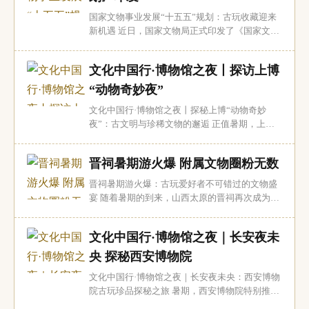
日，这趟满载着山东非遗瑰宝的列车从山东出...
国家文物事业发展“十五五”规划：古玩收藏迎来
新机遇 近日，国家文物局正式印发了《国家文物
事业发展“十五五”规划》，为未来五年乃至更长
时间内的文物保护与利用指明了方向。对于广大
文化中国行·博物馆之夜丨探访上博
古玩收藏爱好者而言，这一规划的出台无疑是一
个令人振奋的消息，它不仅为文物保护提供了坚
“动物奇妙夜”
实的政策支持，也为古玩收藏市场注入了新的...
文化中国行·博物馆之夜丨探秘上博“动物奇妙
夜”：古文明与珍稀文物的邂逅 正值暑期，上海
博物馆的“世界树之巅：美洲古代文明大展”推出
了一场别开生面的周末限定夜游活动——“动物之
晋祠暑期游火爆 附属文物圈粉无数
夜”。这场活动不仅让观众有机会在夜晚近距离观
赏近3000件来自美洲古代文明的珍贵文物，还通
晋祠暑期游火爆：古玩爱好者不可错过的文物盛
过与上海动物园的创新联动，打造了专属的...
宴 随着暑期的到来，山西太原的晋祠再次成为游
客的热门目的地。作为中国古代建筑艺术的瑰
宝，晋祠不仅以其宏伟的建筑吸引着无数游客，
文化中国行·博物馆之夜｜长安夜未
其附属文物更是让古玩收藏爱好者们为之倾倒。
晋祠：古建筑与文物的完美结合 晋祠始建于北魏
央 探秘西安博物院
时期，历经多个朝代的扩建和修缮，形成了如今
文化中国行·博物馆之夜｜长安夜未央：西安博物
集...
院古玩珍品探秘之旅 暑期，西安博物院特别推出
延时开放活动，每晚开放至晚上7点，为广大古玩