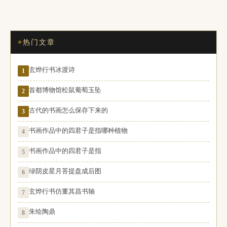
热门文章
玄烨行书冰渡诗
1
首都博物馆松鼠葡萄玉坠
2
古代的书画怎么保存下来的
3
书画作品中的四君子是指哪种植物
4
书画作品中的四君子是指
5
绿阴皮星月菩提盘成后图
6
玄烨行书仿董其昌书轴
7
朱绘陶鼎
8