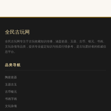
全民古玩网
全民古玩网专注于古玩收藏知识传播，涵盖瓷器、玉器、古币、银元、书画、
文玩杂项等品类，提供专业鉴定知识与拍卖行情参考，是古玩爱好者的权威信
息平台。
品类导航
陶瓷瓷器
玉器古玉
古币银元
书画字画
文玩杂项