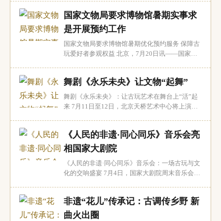
爱好者和游客开启了一场别开生面的夜游模式。
国家文物局要求博物馆暑期实事求
在这里，历史的厚重与现代科技完美融合，从汉
代文物特展到唐风XR探秘，一场可听、可玩、可
是开展预约工作
感的沉浸式文化盛宴徐徐展开。 汉代文物：军...
国家文物局要求博物馆暑期优化预约服务 保障古
玩爱好者参观权益 北京，7月20日讯——国家文
物局办公室近日发布通知，就2026年暑期博物馆
开放服务工作提出具体要求，旨在为广大古玩收
舞剧《永乐未央》让文物“起舞”
藏爱好者和普通观众提供更优质、更便捷的参观
体验。随着暑期旅游高峰的到来，博物馆作为展
舞剧《永乐未央》：让古玩艺术在舞台上“活”起
示珍贵文物和古玩艺术品的重要场所，其接待能
来 7月11日至12日，北京天桥艺术中心将上演一
力...
场别开生面的舞剧——《永乐未央》。这部作品
以山西永乐宫的迁建为叙事主线，通过“筑广厦”
《人民的非遗·同心同乐》音乐会亮
“绘至境”“炼釉心”“承光阴”四个篇章，将古玩艺
术与舞蹈完美融合，让沉睡的文物在舞台上“起
相国家大剧院
舞”。 永乐宫：古玩艺术的瑰宝 永乐...
《人民的非遗·同心同乐》音乐会：一场古玩与文
化的交响盛宴 7月4日，国家大剧院周末音乐会迎
来了一场别开生面的演出——《人民的非遗·同心
同乐》。这场由中央民族歌舞团精心打造的视听
非遗“花儿”传承记：古调传乡野 新
盛宴，不仅是一场音乐的盛会，更是一场古玩与
文化交融的盛宴。众多国家级非物质文化遗产音
曲火出圈