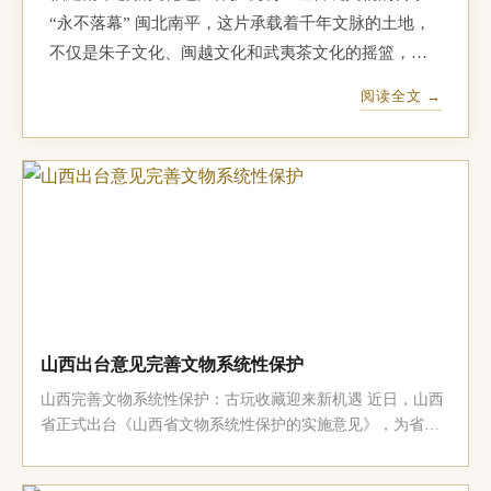
“永不落幕” 闽北南平，这片承载着千年文脉的土地，
不仅是朱子文化、闽越文化和武夷茶文化的摇篮，更
是古玩收藏者心中的宝地。作为福建省乃至全国文化
阅读全文 →
遗产资源最为丰富的地区之一，南平拥有3920处不可
移动文物点和632处各级文物保护单位，这些珍贵的文
化遗产犹如一颗颗璀...
山西出台意见完善文物系统性保护
山西完善文物系统性保护：古玩收藏迎来新机遇 近日，山西
省正式出台《山西省文物系统性保护的实施意见》，为省内
文物保护工作制定了明确的时间表和路线图。根据该意见，
到2030年，山西省内所有全国重点文物保护单位和省级文物