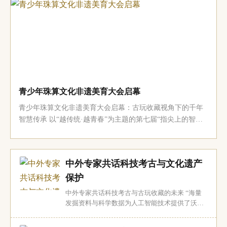
保护单位的重大险情将全面排除，全省文物资源的保存状况
将得到显著改善，文物系统性保护制度体...
青少年珠算文化非遗美育大会启幕
青少年珠算文化非遗美育大会启幕：古玩收藏视角下的千年
智慧传承 以“越传统·越青春”为主题的第七届“指尖上的智慧”
青少年珠算文化非遗美育大会日前在北京国家速滑馆拉开帷
幕。此次大会不仅是一场青少年珠算技艺的竞技盛会，更是
一场古玩收藏界瞩目的文化盛宴。作为中华民族千年智慧的
中外专家共话科技考古与文化遗产
结晶，珠算文化在古玩收藏领域一...
保护
中外专家共话科技考古与古玩收藏的未来 “海量
发掘资料与科学数据为人工智能技术提供了沃
土，未来科技考古的重大突破，需要人工智能发
挥关键作用。”7月31日至8月1日，在北京举行的